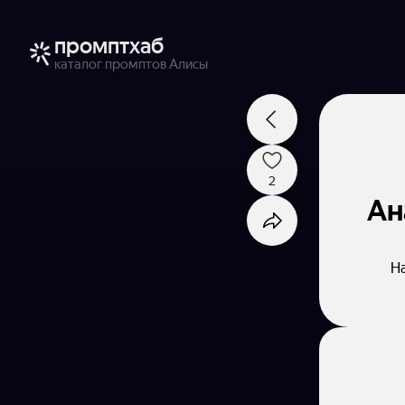
промптхаб
каталог промптов Алисы
2
Ан
На