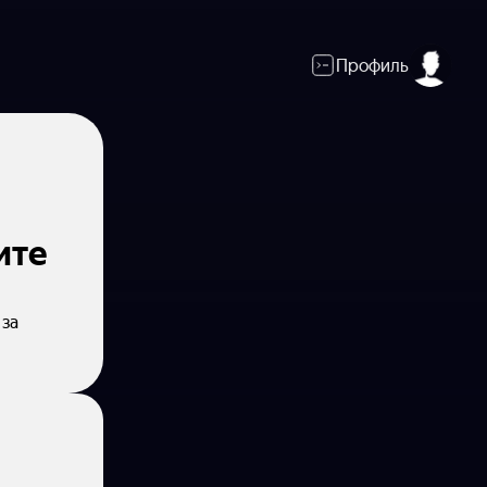
Профиль
ите
 за