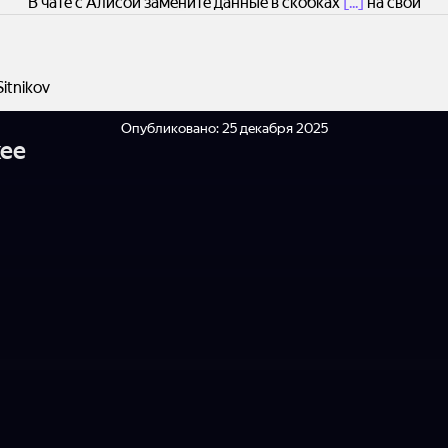
В чате с Алисой замените данные в скобках
[...]
на свои
Sitnikov
Опубликовано:
25 декабря 2025
ее