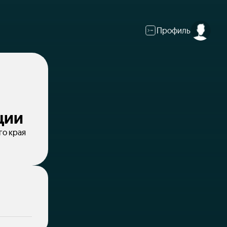
Профиль
ции
го края