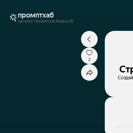
промптхаб
каталог промптов Алисы AI
2
Ст
Создай