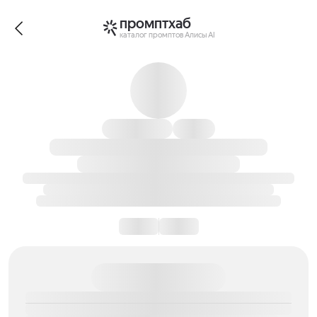
промптхаб
каталог промптов Алисы AI