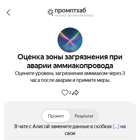
промптхаб
каталог промптов Алисы
Оценка зоны загрязнения при
аварии аммиакопровода
Оцените уровень загрязнения аммиаком через 3
часа после аварии и примите меры.
2
Промпт
Результат
В чате с Алисой замените данные в скобках
[...]
на
свои