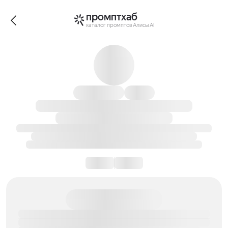
промптхаб
каталог промптов Алисы AI