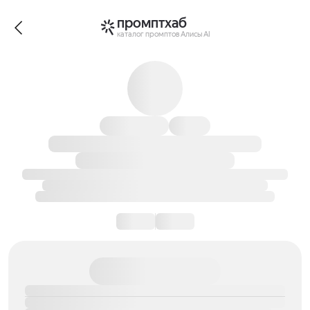
промптхаб
каталог промптов Алисы AI