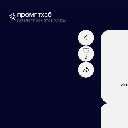
промптхаб
каталог промптов Алисы
3
Исп