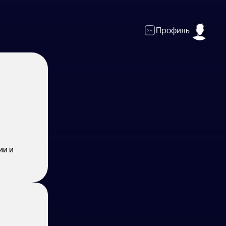
Профиль
й
ии и