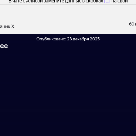
В чате с Алисой замените данные в скобках
[...]
на свои
60 
аник Х.
Опубликовано:
23 декабря 2025
ее