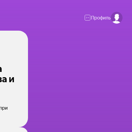
Профиль
а
а и
 при