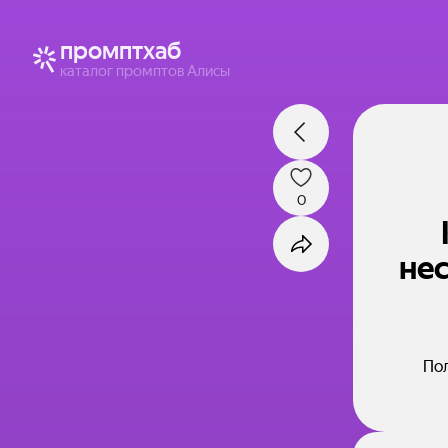
промптхаб
каталог промптов Алисы
0
не
Пол