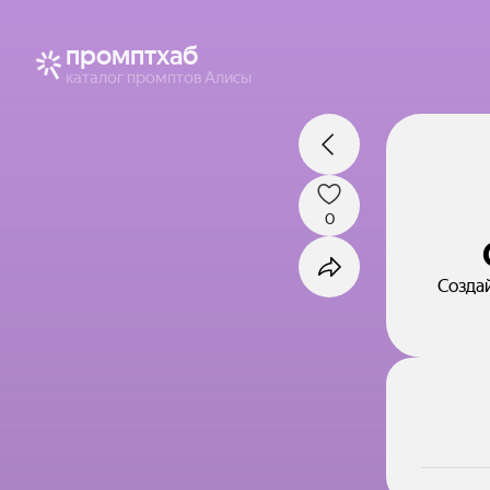
промптхаб
каталог промптов Алисы
0
Создай