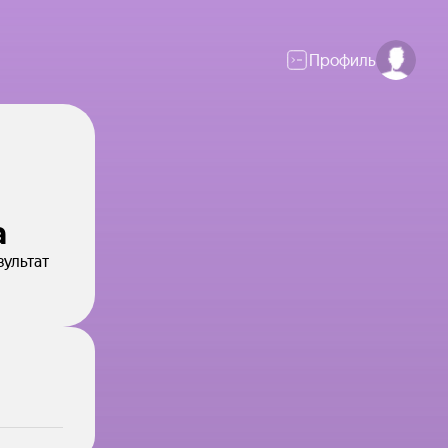
Профиль
а
зультат