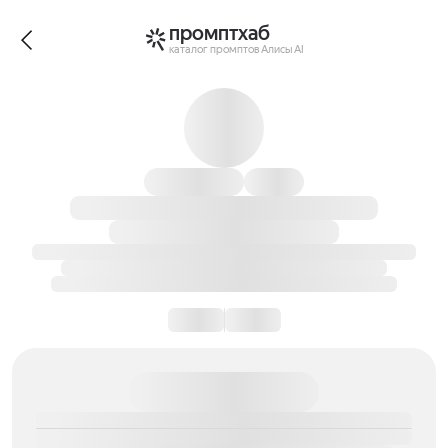
промптхаб
каталог промптов Алисы AI