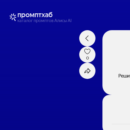
промптхаб
каталог промптов Алисы AI
0
Реши