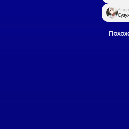
Автор
Сузу
Похож