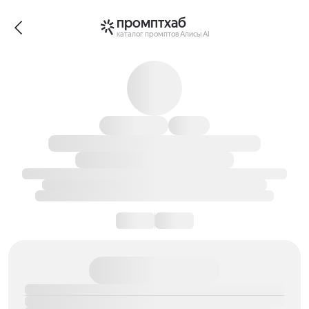
промптхаб
каталог промптов Алисы AI