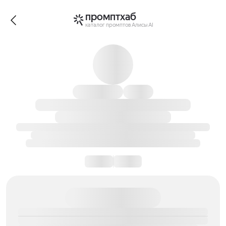
промптхаб
каталог промптов Алисы AI