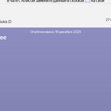
В чате с Алисой замените данные в скобках
[...]
на свои
27
uka :D
Опубликовано:
18 декабря 2025
ее