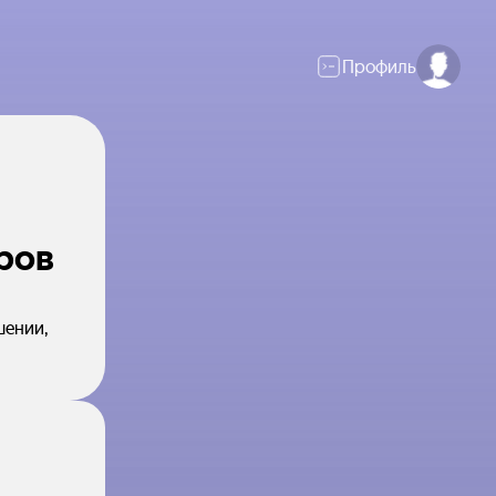
Профиль
ров
шении,