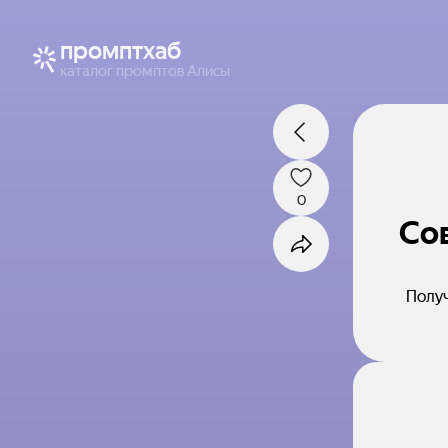
промптхаб
каталог промптов Алисы
0
Со
Получ