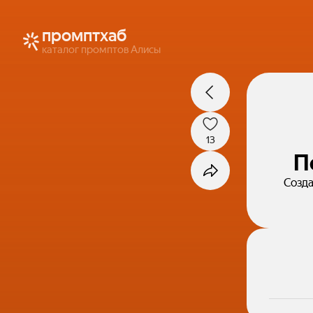
промптхаб
каталог промптов Алисы
13
П
Созда