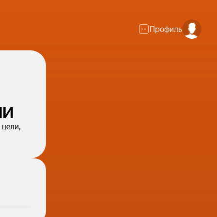
Профиль
ИИ
 цели,