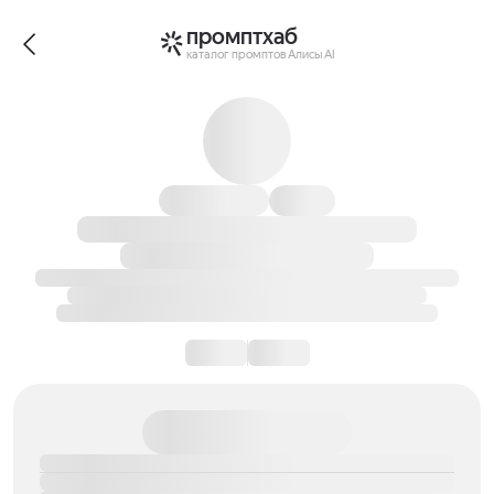
промптхаб
каталог промптов Алисы AI