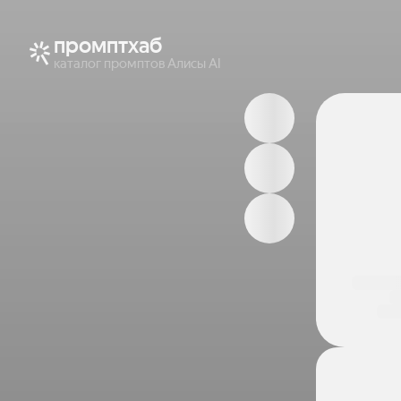
промптхаб
каталог промптов Алисы AI