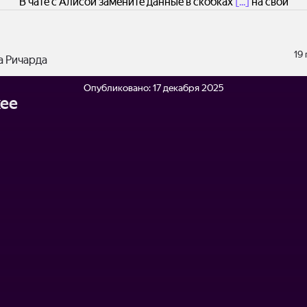
В чате с Алисой замените данные в скобках
[...]
на свои
19
а Ричарда
Опубликовано:
17 декабря 2025
ее