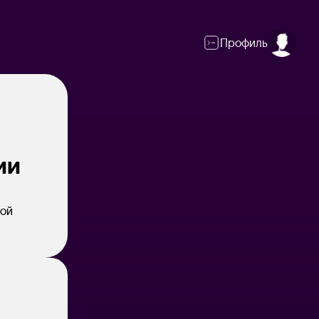
Профиль
ии
вой