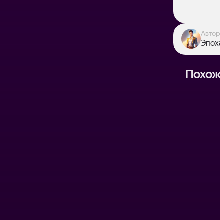
Автор
Эпох
Похож