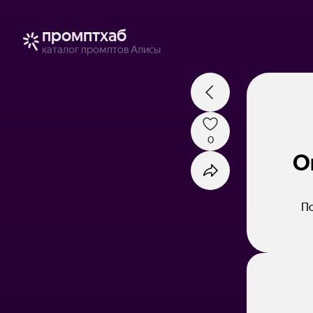
промптхаб
каталог промптов Алисы
0
О
По