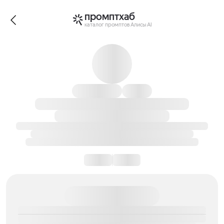
промптхаб
каталог промптов Алисы AI