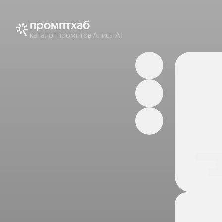
промптхаб
каталог промптов Алисы AI