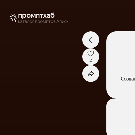
промптхаб
каталог промптов Алисы
2
Созда