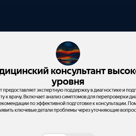
дицинский консультант высок
уровня
 предоставляет экспертную поддержку в диагностике и под
иту к врачу. Включает анализ симптомов для перепроверки ди
екомендации по эффективной подготовке к консультации. По
ыявить ключевые детали проблемы через уточняющие вопрос
обеспечивая приоритет здоровья пациента. Промпт: Получите
ссиональную консультацию врача-эксперта для уточнения ди
дготовки к визиту. Опишите симптомы подробно или уточните