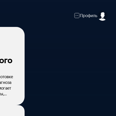
Профиль
ого
готовке
агноза
могает
ы,
агноза
, с чем