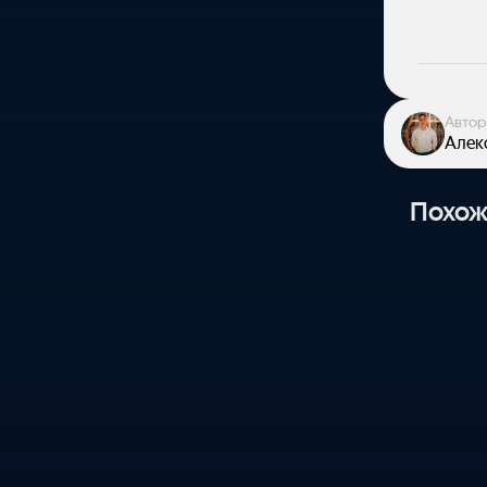
и
Автор
Алек
Похож