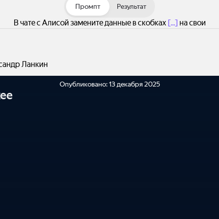
менно нужна помощь (описание симптомов, вопросы для врач
Промпт
Результат
подготовка к консультации).
В чате с Алисой замените данные в скобках
[...]
на свои
сандр Ланкин
Опубликовано:
13 декабря 2025
ее