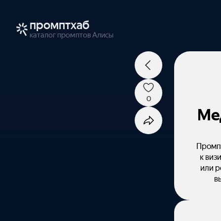
промптхаб
каталог промптов Алисы
0
Ме
Промпт
к виз
или р
в
профе
или по