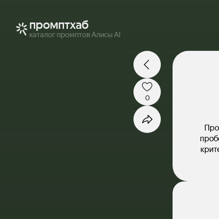
промптхаб
каталог промптов Алисы AI
0
Про
пробе
крит