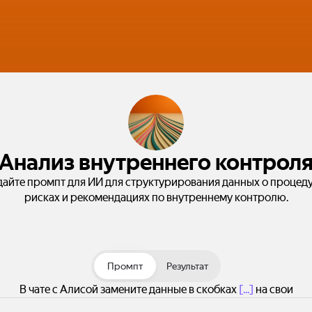
Анализ внутреннего контрол
дайте промпт для ИИ для структурирования данных о процеду
рисках и рекомендациях по внутреннему контролю.
Промпт
Результат
В чате с Алисой замените данные в скобках
[...]
на свои