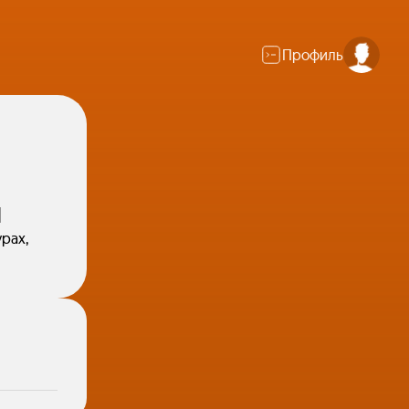
Профиль
я
рах,