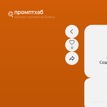
промптхаб
каталог промптов Алисы
0
Соз