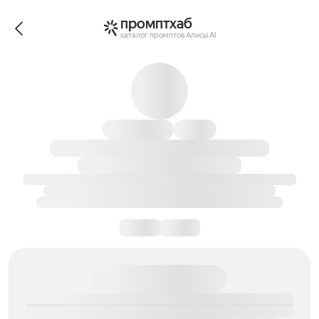
промптхаб
каталог промптов Алисы AI