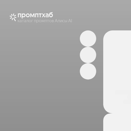
промптхаб
каталог промптов Алисы AI