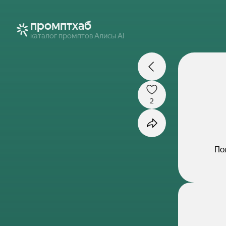
промптхаб
каталог промптов Алисы AI
2
По