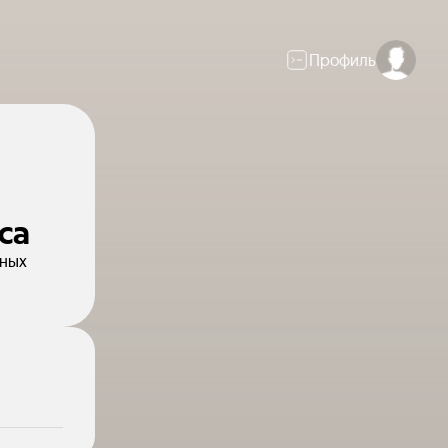
Профиль
са
нных