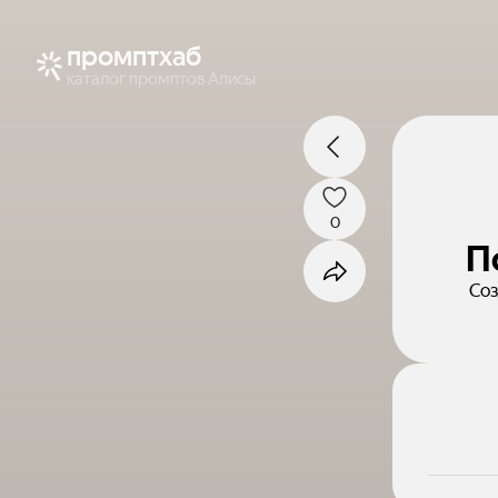
промптхаб
каталог промптов Алисы
0
П
Соз