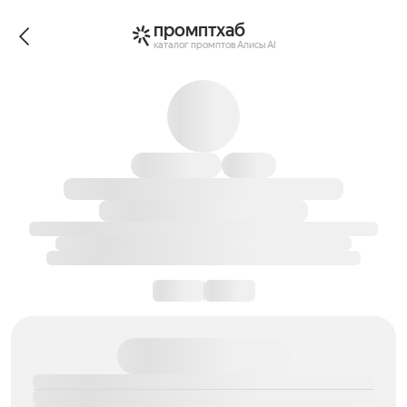
промптхаб
каталог промптов Алисы AI