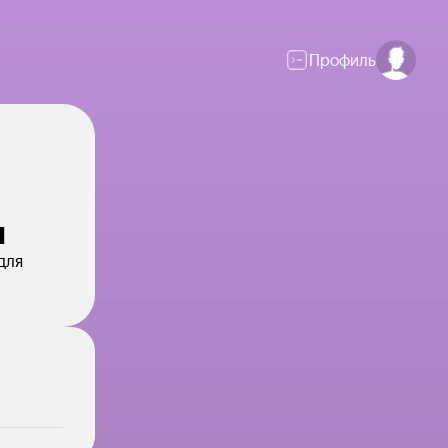
Профиль
и
для