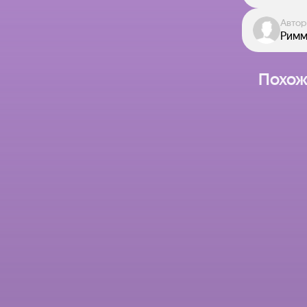
Автор
Римм
Похож