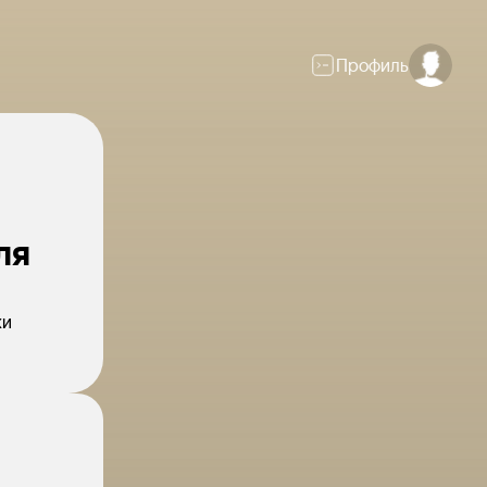
Профиль
ля
жи