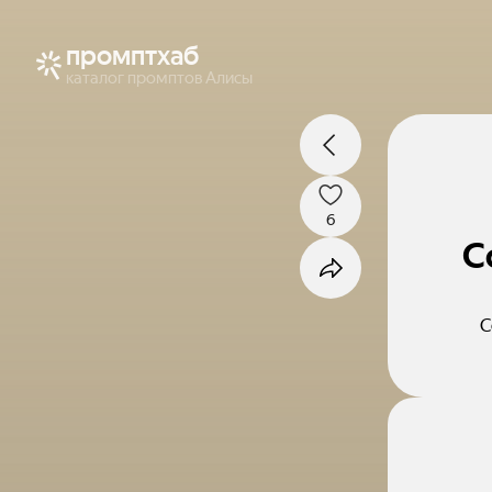
промптхаб
каталог промптов Алисы
6
С
С