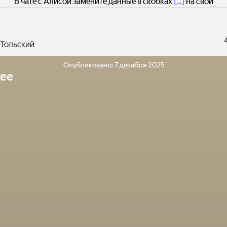
В чате с Алисой замените данные в скобках
[...]
на свои
 Тольский
Опубликовано:
7 декабря 2025
ее