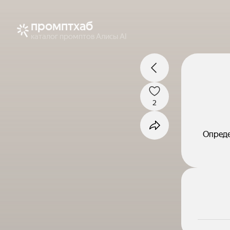
промптхаб
каталог промптов Алисы AI
2
Опреде