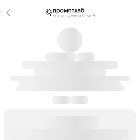
промптхаб
каталог промптов Алисы AI