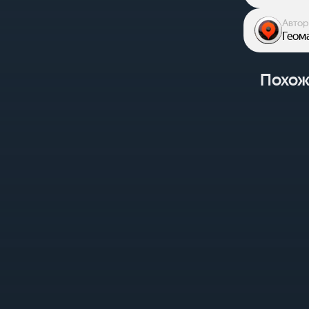
Автор
Геом
Похож