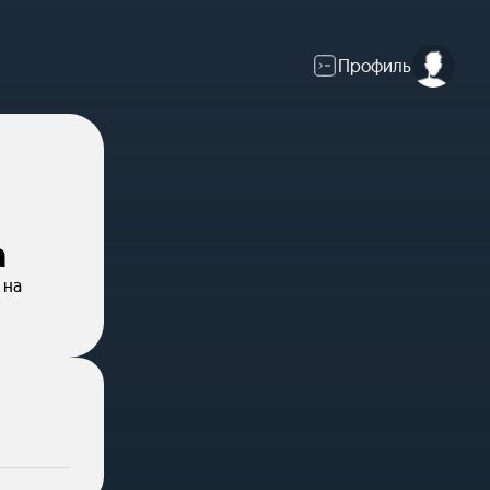
Профиль
а
 на