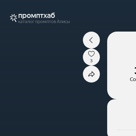
промптхаб
каталог промптов Алисы
3
Со