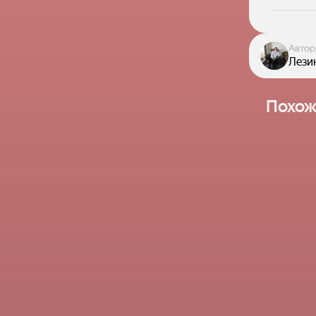
Автор
Лези
Похож