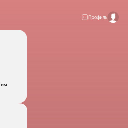
Профиль
гим