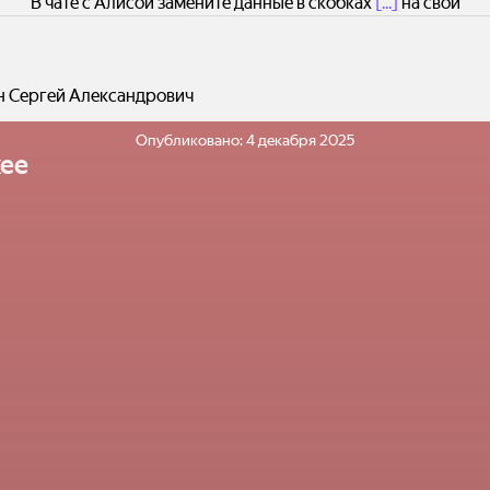
В чате с Алисой замените данные в скобках
[...]
на свои
н Сергей Александрович
Опубликовано:
4 декабря 2025
ее