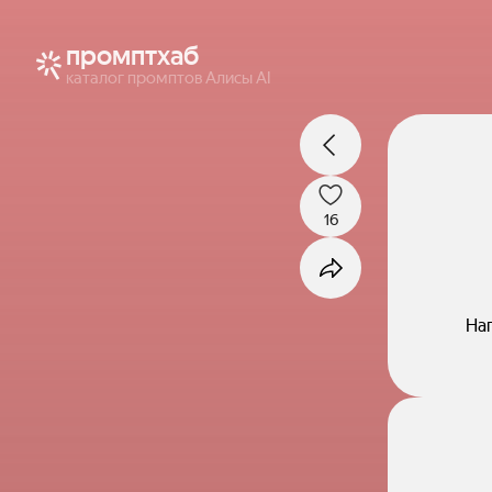
промптхаб
каталог промптов Алисы AI
16
На