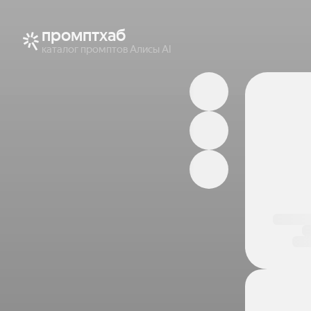
промптхаб
каталог промптов Алисы AI