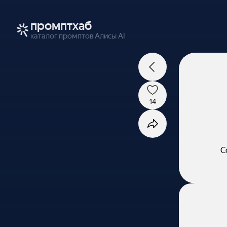
промптхаб
каталог промптов Алисы AI
14
С