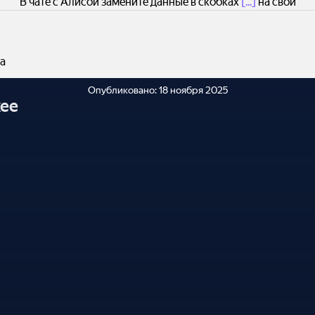
В чате с Алисой замените данные в скобках
[...]
на свои
а
Опубликовано:
18 ноября 2025
ее