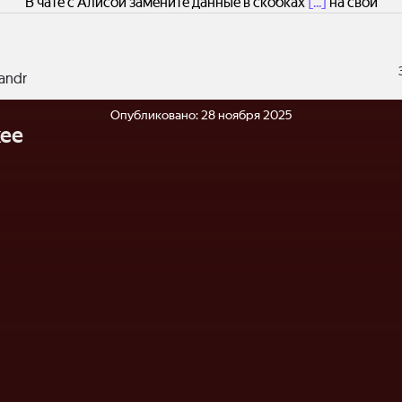
В чате с Алисой замените данные в скобках
[...]
на свои
andr
Опубликовано:
28 ноября 2025
ее