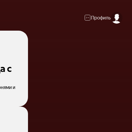
Профиль
а с
рнями и