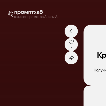
промптхаб
каталог промптов Алисы AI
7
Кр
Получи