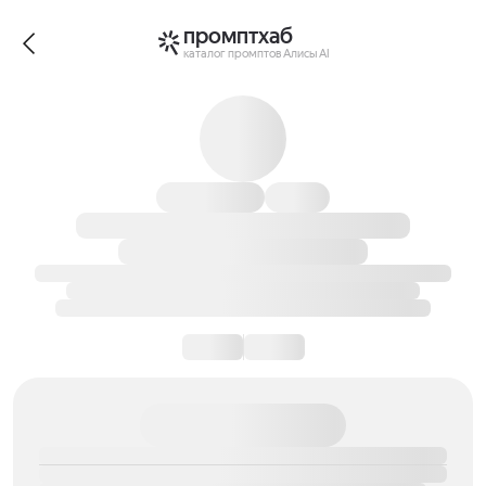
промптхаб
каталог промптов Алисы AI