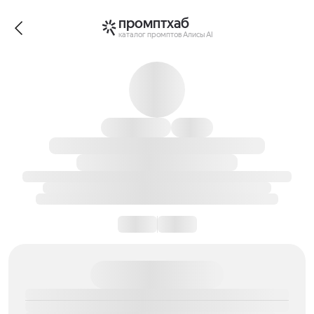
промптхаб
каталог промптов Алисы AI