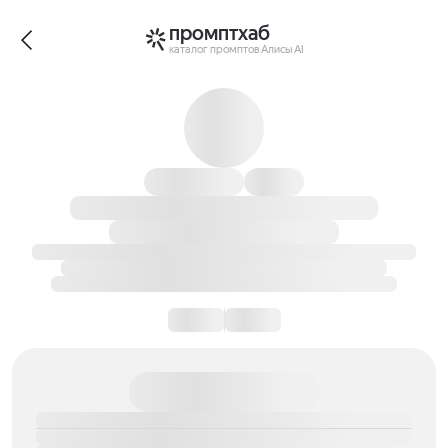
промптхаб
каталог промптов Алисы AI