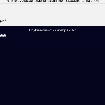
В чате с Алисой замените данные в скобках
[...]
на свои
рий
Опубликовано:
27 ноября 2025
ее