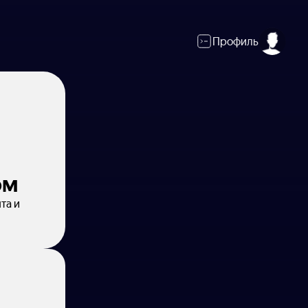
Профиль
ом
та и