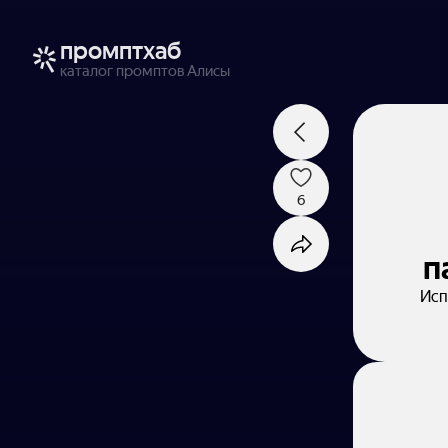
промптхаб
каталог промптов Алисы
6
п
Исп