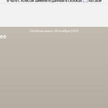
В чате с Алисой замените данные в скобках
[...]
на свои
Опубликовано:
26 ноября 2025
ее