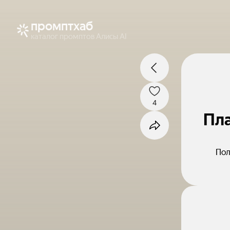
промптхаб
каталог промптов Алисы AI
4
Пла
Пол