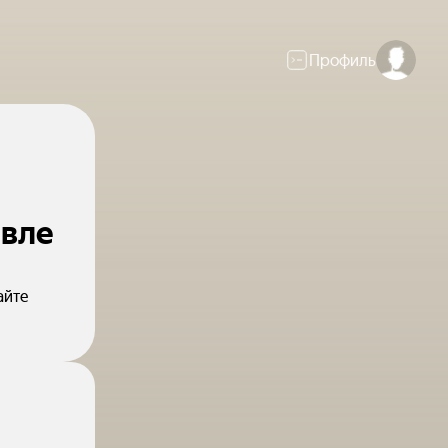
Профиль
авле
айте