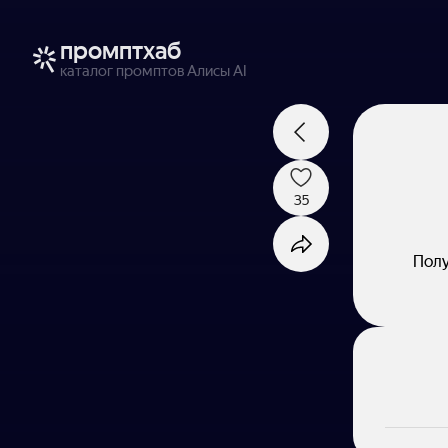
промптхаб
каталог промптов Алисы AI
35
Полу