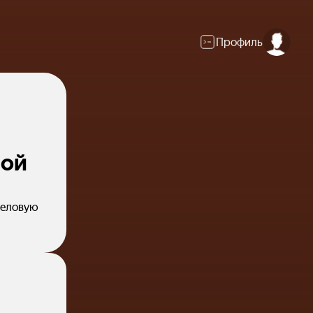
Профиль
вой
деловую