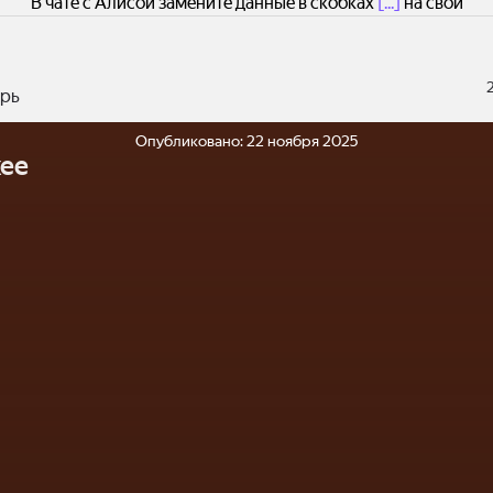
В чате с Алисой замените данные в скобках
[...]
на свои
рь
Опубликовано:
22 ноября 2025
ее