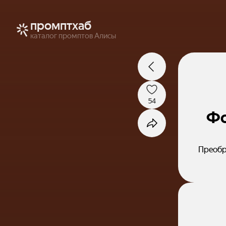
промптхаб
каталог промптов Алисы
54
Фо
Преобр