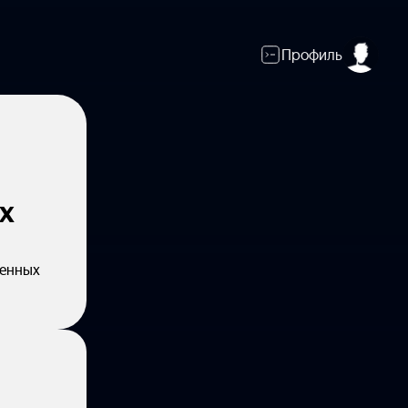
Профиль
х
ренных