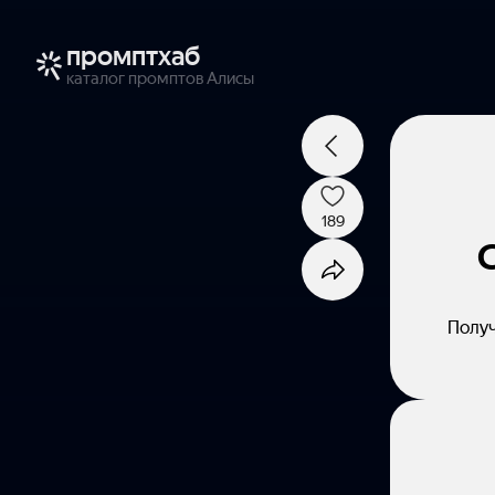
промптхаб
каталог промптов Алисы
189
Получ