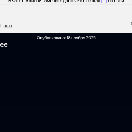
В чате с Алисой замените данные в скобках
[...]
на свои
 Паша
Опубликовано:
18 ноября 2025
ее