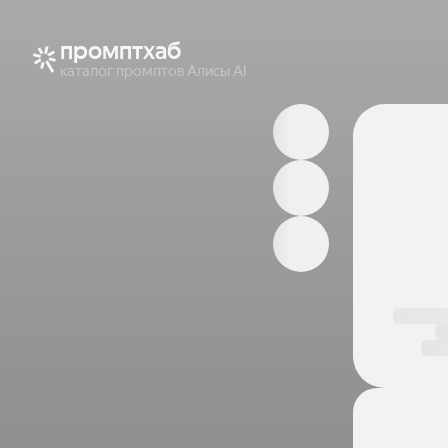
промптхаб
каталог промптов Алисы AI