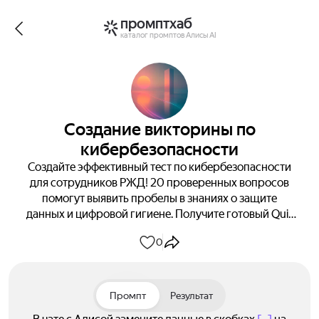
промптхаб
каталог промптов Алисы AI
Создание викторины по
кибербезопасности
Создайте эффективный тест по кибербезопасности
для сотрудников РЖД! 20 проверенных вопросов
помогут выявить пробелы в знаниях о защите
данных и цифровой гигиене. Получите готовый Quiz
с точными ответами и подробными пояснениями для
0
каждого вопроса. Проверьте свою команду уже
сегодня!
Промпт
Результат