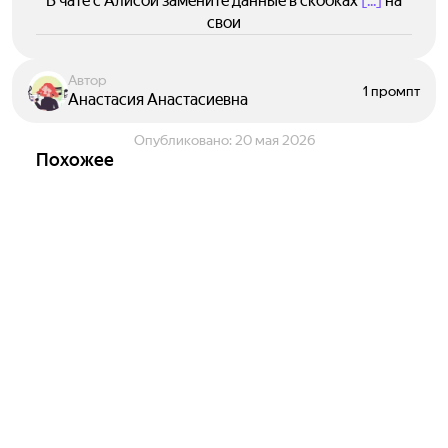
В чате с Алисой замените данные в скобках
[...]
на
свои
Автор
1 промпт
Анастасия Анастасиевна
Опубликовано:
20 мая 2026
Похожее