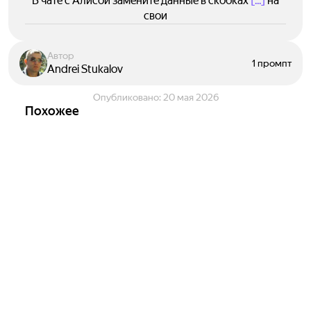
В чате с Алисой замените данные в скобках
[...]
на
свои
Автор
1 промпт
Andrei Stukalov
Опубликовано:
20 мая 2026
Похожее