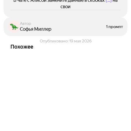
В чате с Алисой замените данные в скобках
[...]
на
свои
Автор
1 промпт
Софья Миллер
Опубликовано:
19 мая 2026
Похожее